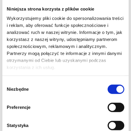
Niniejsza strona korzysta z plików cookie
Zestawy z zamówień detalicznych zabezpieczane są
odpowiednią folią ochronną i wysyłane w kartonie.
Wykorzystujemy pliki cookie do spersonalizowania treści
Zamówienia hurtowe pakujemy na palety lub
i reklam, aby oferować funkcje społecznościowe i
półpalety i dostarczamy je w każde miejsce w Polsce
analizować ruch w naszej witrynie. Informacje o tym, jak
za pośrednictwem kurierów paletowych. Taki sposób
korzystasz z naszej witryny, udostępniamy partnerom
wysyłki gwarantuje najwyższą jakość dostawy –
społecznościowym, reklamowym i analitycznym.
zestawy i ich zawartość będą najmniej narażone na
Partnerzy mogą połączyć te informacje z innymi danymi
potłuczenia. Zazwyczaj dostawa paletowa doręczana
otrzymanymi od Ciebie lub uzyskanymi podczas
jest kolejnego dnia roboczego lub w ciągu 48 godzin.
korzystania z ich usług.
Im bliżej Świąt, tym czas dostawy u przewoźników
może wydłużyć się nawet do kilku dni roboczych.
Wybór
Niezbędne
zgody
Preferencje
Czy jest możliwa wysyłka za granicę?
Oczywiście, że tak. Zamówienie możemy dostarczyć
Statystyka