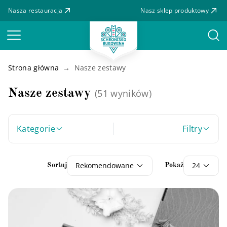
Nasza restauracja
Nasz sklep produktowy
Menu
Strona główna
Nasze zestawy
Nasze zestawy
(51 wyników)
Kategorie
Filtry
Rekomendowane
24
Sortuj
Pokaż