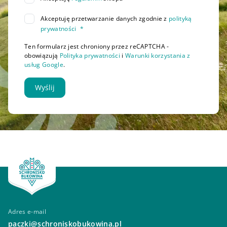
Akceptuję przetwarzanie danych zgodnie z
polityką
prywatności
*
Ten formularz jest chroniony przez reCAPTCHA -
obowiązują
Polityka prywatności
i
Warunki korzystania z
usług Google
.
Wyślij
Adres e-mail
paczki@schroniskobukowina.pl