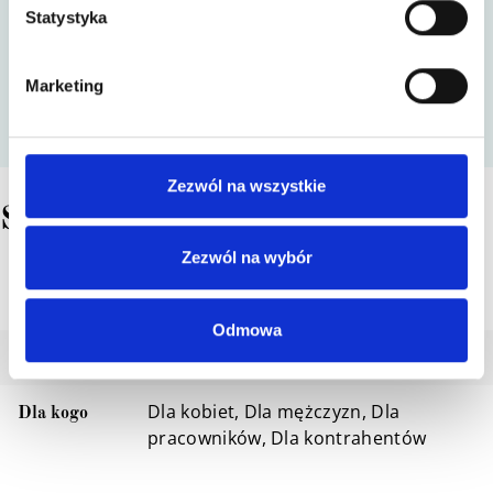
1 x Konfitura z rokitnika 250g - Schronisko
Statystyka
Bukowina
1 x Pigwa w Syropie 200g Schronisko Bukowina
Marketing
Naturalna Do Herbaty Deserów
1 x Wieczko prezentowe duże Wielkanoc
Zezwól na wszystkie
Szczegóły
Zezwól na wybór
Skrzynka prezentowa
Opakowanie
Odmowa
Z alkoholem
Zawartość
Dla kobiet, Dla mężczyzn, Dla
Dla kogo
pracowników, Dla kontrahentów