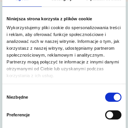
Co zawiera nasz zestaw?
Niniejsza strona korzysta z plików cookie
Wykorzystujemy pliki cookie do spersonalizowania treści
1 x Migdały w białej czekoladzie z herbatą
i reklam, aby oferować funkcje społecznościowe i
Matcha 100g - Schronisko Bukowina
analizować ruch w naszej witrynie. Informacje o tym, jak
1 x Czekolada biała z liofilizowaną porzeczką i
korzystasz z naszej witryny, udostępniamy partnerom
płatkami róży 100g - Schronisko Bukowina
społecznościowym, reklamowym i analitycznym.
1 x Skrzynka prezentowa duża
Partnerzy mogą połączyć te informacje z innymi danymi
1 x Pasztet z królika schronisko 180g -
otrzymanymi od Ciebie lub uzyskanymi podczas
Schronisko Bukowina
korzystania z ich usług.
1 x Herbata spokój ducha 70g - Schronisko
Bukowina
1 x Likier jajeczny Jojko 500 ml - Schronisko
Wybór
Bukowina
Niezbędne
zgody
1 x Wełna drzewna w zestawie 60g
1 x Maliny liofilizowane w białej czekoladzie
Preferencje
Callebaut 50g - Schronisko Bukowina
1 x Chrzan tarty 205g - Schronisko Bukowina