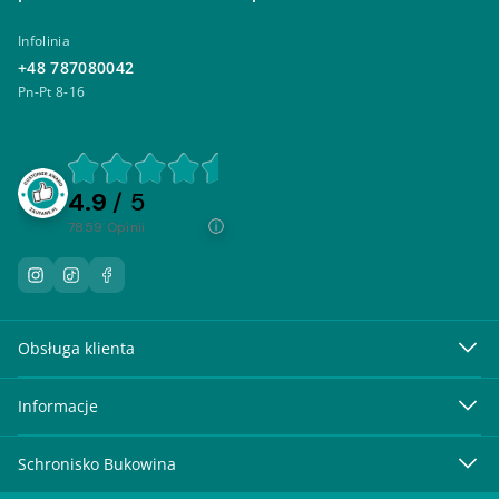
Infolinia
+48 787080042
Pn-Pt 8-16
4.9
/ 5
7859
opinii
Obsługa klienta
Informacje
Schronisko Bukowina