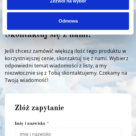
Zezwól na wybór
Odmowa
Potrzebujesz większej ilości?
Skontaktuj się z nami!
Jeśli chcesz zamówić większą ilość tego produktu w
korzystniejszej cenie, skontaktuj się z nami. Wybierz
odpowiedni temat wiadomości z listy, a my
niezwłocznie się z Tobą skontaktujemy. Czekamy na
Twoją wiadomość!
Złóż zapytanie
Imię i nazwisko