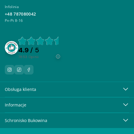
Infolinia
+48 787080042
Pn-Pt 8-16
4.9
/ 5
7853
opinii
Obsługa klienta
Informacje
Schronisko Bukowina