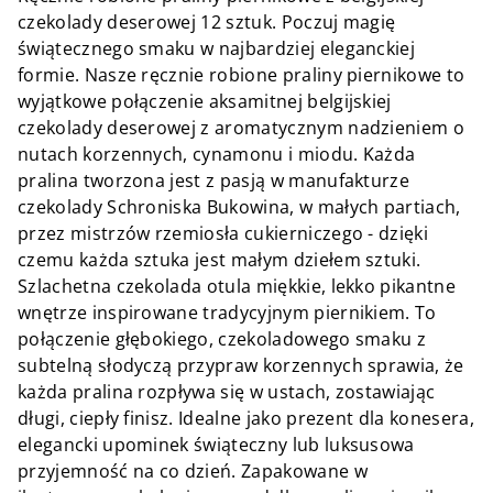
czekolady deserowej 12 sztuk. Poczuj magię
świątecznego smaku w najbardziej eleganckiej
formie. Nasze ręcznie robione praliny piernikowe to
wyjątkowe połączenie aksamitnej belgijskiej
czekolady deserowej z aromatycznym nadzieniem o
nutach korzennych, cynamonu i miodu. Każda
pralina tworzona jest z pasją w manufakturze
czekolady Schroniska Bukowina, w małych partiach,
przez mistrzów rzemiosła cukierniczego - dzięki
czemu każda sztuka jest małym dziełem sztuki.
Szlachetna czekolada otula miękkie, lekko pikantne
wnętrze inspirowane tradycyjnym piernikiem. To
połączenie głębokiego, czekoladowego smaku z
subtelną słodyczą przypraw korzennych sprawia, że
każda pralina rozpływa się w ustach, zostawiając
długi, ciepły finisz. Idealne jako prezent dla konesera,
elegancki upominek świąteczny lub luksusowa
przyjemność na co dzień. Zapakowane w