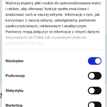
Wykorzystujemy pliki cookie do spersonalizowania treści
i reklam, aby oferować funkcje społecznościowe i
analizować ruch w naszej witrynie. Informacje o tym, jak
korzystasz z naszej witryny, udostępniamy partnerom
społecznościowym, reklamowym i analitycznym.
Partnerzy mogą połączyć te informacje z innymi danymi
otrzymanymi od Ciebie lub uzyskanymi podczas
korzystania z ich usług.
Co zawiera nasz zestaw?
Wybór
1 x Praliny piernikowe 12 szt - Schronisko
Niezbędne
zgody
Bukowina
1 x torba mała papierowa Schronisko Bukowina
22x18 cm
Preferencje
Statystyka
Szczegóły
Marketing