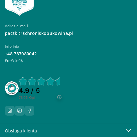
Adres e-mail
paczki@schroniskobukowina.pl
Infolinia
+48 787080042
Pn-Pt 8-16
4.9
/ 5
7853
opinii
Obsługa klienta