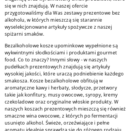
się w nich znajdują. W naszej ofercie
przygotowaliśmy dla Was zestawy prezentowe bez
alkoholu, w których mieszczą się starannie
wyselekcjonowane artykuły spożywcze z naszej
spiżarni smaków.
Bezalkoholowe kosze upominkowe wypełnione są
wykwintnymi słodkościami i produktami gourmet
food. Co to znaczy? Innymi słowy - w naszych
pudełkach prezentowych znajdują się artykuły
wysokiej jakości, które uraczą podniebienie każdego
smakosza. Kosze bezalkoholowe obfitują w
aromatyczne kawy i herbaty, słodycze, przetwory
takie jak konfitury, musy owocowe, syropy, kremy
czekoladowe oraz oryginalne włoskie produkty. W
naszych koszach prezentowych mieszczą się również
smaczne wina owocowe, z których po fermentacji
usunięto alkohol. Świeże, orzeźwiające i pełne
aromatu idealnie sprawdzą się do różnego rodzaju