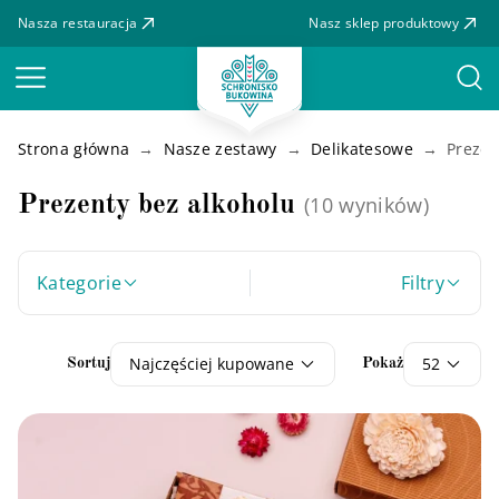
Nasza restauracja
Nasz sklep produktowy
Menu
Strona główna
Nasze zestawy
Delikatesowe
Prezen
Prezenty bez alkoholu
(10 wyników)
Kategorie
Filtry
Najczęściej kupowane
52
Sortuj
Pokaż