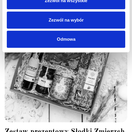
Zezwól na wszystkie
Zezwól na wybór
Odmowa
Zestaw prezentowy Słodki Zmierzch