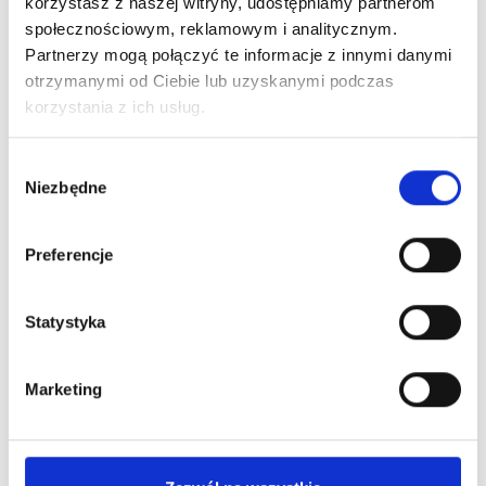
korzystasz z naszej witryny, udostępniamy partnerom
społecznościowym, reklamowym i analitycznym.
Partnerzy mogą połączyć te informacje z innymi danymi
otrzymanymi od Ciebie lub uzyskanymi podczas
korzystania z ich usług.
Wybór
Niezbędne
zgody
Zestaw prezentowy Słodkie
Preferencje
Marzenie
100,86
zł brutto
Statystyka
82,00 zł netto
Marketing
Zapytaj o dostępność