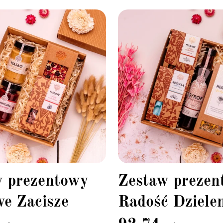
w prezentowy
Zestaw prezen
e Zacisze
Radość Dziele