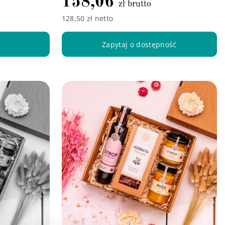
158,06
zł brutto
128,50 zł netto
a
Zapytaj o dostępność