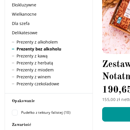
Ekskluzywne
Wielkanocne
Dla szefa
Delikatesowe
Prezenty z alkoholem
Prezenty bez alkoholu
Prezenty z kawą
Prezenty z herbatą
Zesta
Prezenty z miodem
Notat
Prezenty z winem
Prezenty czekoladowe
190,6
Filtry
155,00 zł nett
Opakowanie
Pudełko z tektury falistej (10)
Zawartość