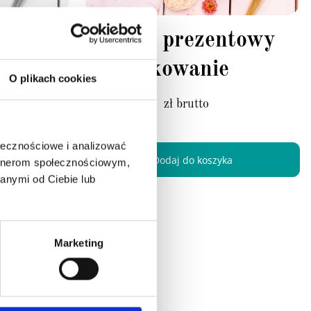
towy
Zestaw prezentowy
eń
Podziękowanie
O plikach cookies
111,44
zł brutto
90,60 zł netto
ołecznościowe i analizować
ość
Dodaj do koszyka
artnerom społecznościowym,
anymi od Ciebie lub
Marketing