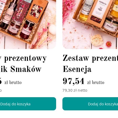
w prezentowy
Zestaw prezen
nik Smaków
Esencja
5
97,54
zł brutto
zł brutto
o
79,30 zł netto
Dodaj do koszyka
Dodaj do koszyk