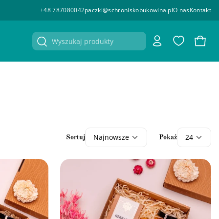
+48 787080042
paczki@schroniskobukowina.pl
O nas
Kontakt
Konto
Ulubione
Koszy
Najnowsze
24
Sortuj
Pokaż