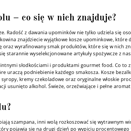
u – co się w nich znajduje?
psze. Radość z dawania upominków nie tylko udziela się o
owina znajdziecie wyjątkowe kosze upominkowe, które do
ę oraz wyrafinowany smak produktów, które się w nich zn
się starannie wyselekcjonowane artykuły spożywcze z nas
tnymi słodkościami i produktami gourmet food. Co to z
które uraczą podniebienie każdego smakosza. Kosze bezal
e, syropy, kremy czekoladowe oraz oryginalne włoskie pr
i usunięto alkohol. Świeże, orzeźwiające i pełne aromat
lu?
iają szampana, inni wolą rozkoszować się wytrawnym wine
tóry pojawia się na drugi dzień po wypiciu procentoweg