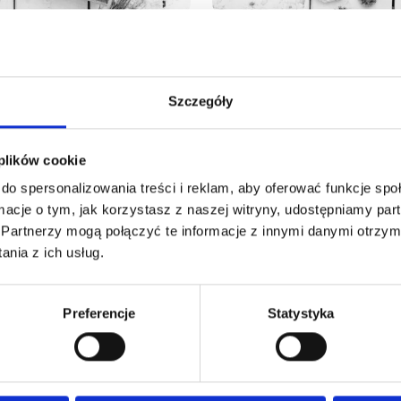
w prezentowy
Zestaw prezen
 Zmierzch
Godzina Marz
Szczegóły
7
118,70
zł brutto
zł brutto
o
96,50 zł netto
 plików cookie
do spersonalizowania treści i reklam, aby oferować funkcje sp
pytaj o dostępność
Zapytaj o dostępn
ormacje o tym, jak korzystasz z naszej witryny, udostępniamy p
Partnerzy mogą połączyć te informacje z innymi danymi otrzym
nia z ich usług.
Preferencje
Statystyka