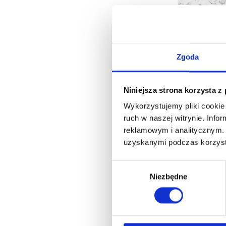
Zesta
Słodki
Zgoda
142,0
115,50 zł nett
Niniejsza strona korzysta z
Wykorzystujemy pliki cookie 
Za
ruch w naszej witrynie. Inf
reklamowym i analitycznym. 
uzyskanymi podczas korzysta
Wybór
Niezbędne
zgody