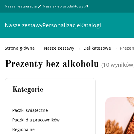
Nasza restauracja
Nasz sklep produktowy
Nasze zestawy
Personalizacje
Katalogi
Strona główna
Nasze zestawy
Delikatesowe
Prezen
Prezenty bez alkoholu
(10 wyników
Kategorie
Paczki świąteczne
Paczki dla pracowników
Regionalne