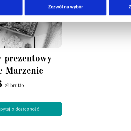
Zezwól na wybór
Z
w prezentowy
e Marzenie
6
zł brutto
pytaj o dostępność