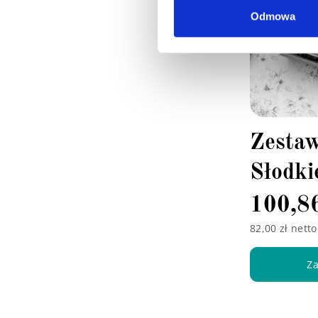
Odmowa
Zesta
Słodki
100,8
82,00 zł netto
Za