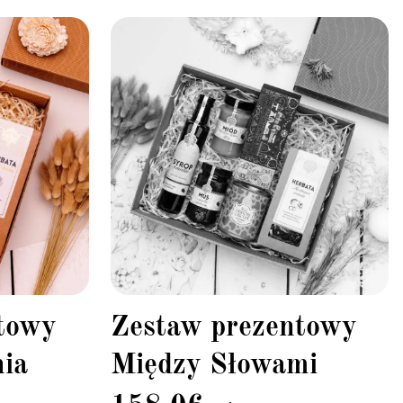
towy
Zestaw prezentowy
nia
Między Słowami