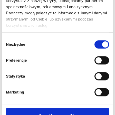
korzystasz z naszej witryny, udostępniamy partnerom
społecznościowym, reklamowym i analitycznym.
Partnerzy mogą połączyć te informacje z innymi danymi
otrzymanymi od Ciebie lub uzyskanymi podczas
korzystania z ich usług.
Wybór
Niezbędne
zgody
Preferencje
Zestaw prezentowy Esencja
97,54
zł brutto
Statystyka
79,30 zł netto
Marketing
Zapytaj o dostępność