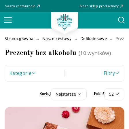
Nasza restauracja
Nasz sklep produktowy
Menu
Strona główna
Nasze zestawy
Delikatesowe
Prezen
Prezenty bez alkoholu
(10 wyników)
Kategorie
Filtry
Najstarsze
52
Sortuj
Pokaż