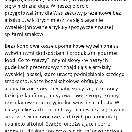
się w nich znajdują. W naszej ofercie
przygotowaliśmy dla Was zestawy prezentowe bez
alkoholu, w których mieszczą się starannie
wyselekcjonowane artykuły spożywcze z naszej
spiżarni smaków.
Bezalkoholowe kosze upominkowe wypełnione są
wykwintnymi słodkościami i produktami gourmet
food. Co to znaczy? Innymi słowy - w naszych
pudełkach prezentowych znajdują się artykuły
wysokiej jakości, które uraczą podniebienie każdego
smakosza. Kosze bezalkoholowe obfitują w
aromatyczne kawy i herbaty, słodycze, przetwory
takie jak konfitury, musy owocowe, syropy, kremy
czekoladowe oraz oryginalne włoskie produkty. W
naszych koszach prezentowych mieszczą się również
smaczne wina owocowe, z których po fermentacji
usunięto alkohol. Świeże, orzeźwiające i pełne
aromatu idealnie sprawdzą się do różnego rodzaju