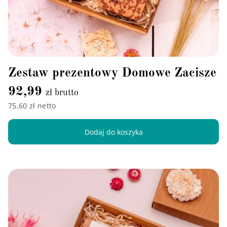
Zestaw prezentowy Domowe Zacisze
92,99
zł brutto
75,60 zł netto
Dodaj do koszyka