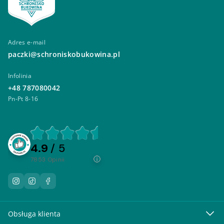
Adres e-mail
paczki@schroniskobukowina.pl
Infolinia
+48 787080042
Pn-Pt 8-16
4.9
/ 5
7853
opinii
Obsługa klienta