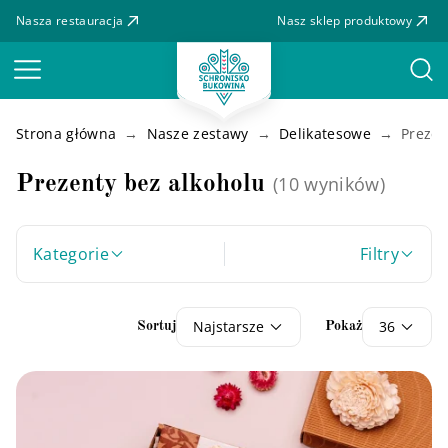
Nasza restauracja
Nasz sklep produktowy
Menu
Strona główna
Nasze zestawy
Delikatesowe
Prezen
Prezenty bez alkoholu
(10 wyników)
Kategorie
Filtry
Najstarsze
36
Sortuj
Pokaż