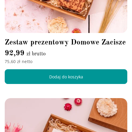
Zestaw prezentowy Domowe Zacisze
92,99
zł brutto
75,60 zł netto
Dodaj do koszyka