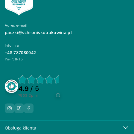
Adres e-mail
paczki@schroniskobukowina.pl
Infolinia
+48 787080042
Pn-Pt 8-16
4.9
/ 5
7853
opinii
Obsługa klienta