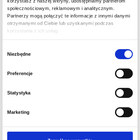
korzystasz z naszej witryny, udostępniamy partnerom
społecznościowym, reklamowym i analitycznym.
Partnerzy mogą połączyć te informacje z innymi danymi
otrzymanymi od Ciebie lub uzyskanymi podczas
korzystania z ich usług.
Wybór
Niezbędne
zgody
Preferencje
Zestaw prezentowy Esencja
97,54
zł brutto
Statystyka
79,30 zł netto
Marketing
Zapytaj o dostępność