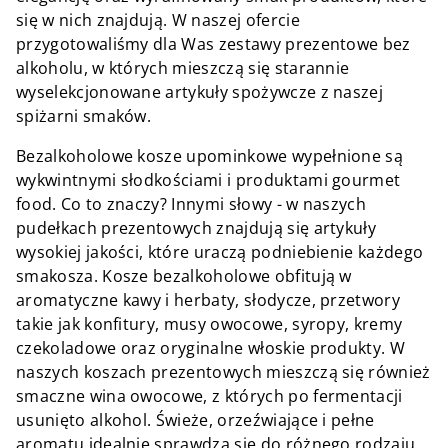
się w nich znajdują. W naszej ofercie
przygotowaliśmy dla Was zestawy prezentowe bez
alkoholu, w których mieszczą się starannie
wyselekcjonowane artykuły spożywcze z naszej
spiżarni smaków.
Bezalkoholowe kosze upominkowe wypełnione są
wykwintnymi słodkościami i produktami gourmet
food. Co to znaczy? Innymi słowy - w naszych
pudełkach prezentowych znajdują się artykuły
wysokiej jakości, które uraczą podniebienie każdego
smakosza. Kosze bezalkoholowe obfitują w
aromatyczne kawy i herbaty, słodycze, przetwory
takie jak konfitury, musy owocowe, syropy, kremy
czekoladowe oraz oryginalne włoskie produkty. W
naszych koszach prezentowych mieszczą się również
smaczne wina owocowe, z których po fermentacji
usunięto alkohol. Świeże, orzeźwiające i pełne
aromatu idealnie sprawdzą się do różnego rodzaju