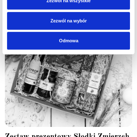
Zezwól na wszystkie
Zezwól na wybór
Odmowa
Zestaw prezentowy Słodki Zmierzch