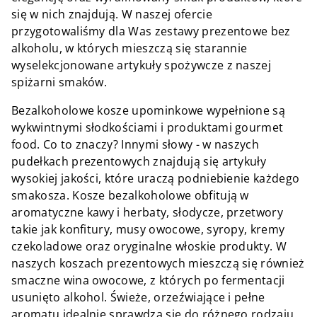
się w nich znajdują. W naszej ofercie
przygotowaliśmy dla Was zestawy prezentowe bez
alkoholu, w których mieszczą się starannie
wyselekcjonowane artykuły spożywcze z naszej
spiżarni smaków.
Bezalkoholowe kosze upominkowe wypełnione są
wykwintnymi słodkościami i produktami gourmet
food. Co to znaczy? Innymi słowy - w naszych
pudełkach prezentowych znajdują się artykuły
wysokiej jakości, które uraczą podniebienie każdego
smakosza. Kosze bezalkoholowe obfitują w
aromatyczne kawy i herbaty, słodycze, przetwory
takie jak konfitury, musy owocowe, syropy, kremy
czekoladowe oraz oryginalne włoskie produkty. W
naszych koszach prezentowych mieszczą się również
smaczne wina owocowe, z których po fermentacji
usunięto alkohol. Świeże, orzeźwiające i pełne
aromatu idealnie sprawdzą się do różnego rodzaju