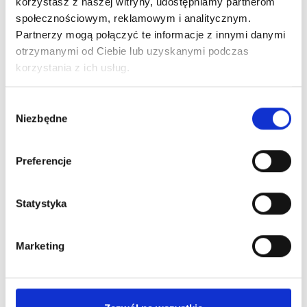
korzystasz z naszej witryny, udostępniamy partnerom
społecznościowym, reklamowym i analitycznym.
Partnerzy mogą połączyć te informacje z innymi danymi
otrzymanymi od Ciebie lub uzyskanymi podczas
korzystania z ich usług.
Wybór
Niezbędne
zgody
Zestaw prezentowy Słodkie
Preferencje
Marzenie
100,86
zł brutto
Statystyka
82,00 zł netto
Marketing
Zapytaj o dostępność