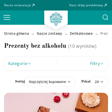
Nasza restauracja
Nasz sklep produktowy
Menu
Strona główna
Nasze zestawy
Delikatesowe
Prezen
Prezenty bez alkoholu
(10 wyników)
Kategorie
Filtry
Najczęściej kupowane
24
Sortuj
Pokaż