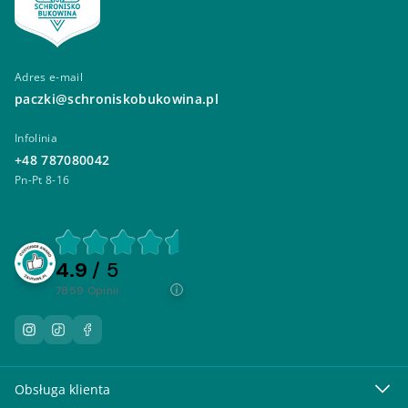
Adres e-mail
paczki@schroniskobukowina.pl
Infolinia
+48 787080042
Pn-Pt 8-16
4.9
/ 5
7859
opinii
Obsługa klienta