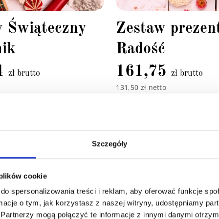
w Świąteczny
Zestaw prezen
ik
Radość
4
161,75
zł brutto
zł brutto
131,50 zł netto
Dodaj do koszyka
Dodaj do koszyk
Szczegóły
 plików cookie
do spersonalizowania treści i reklam, aby oferować funkcje sp
ormacje o tym, jak korzystasz z naszej witryny, udostępniamy p
Partnerzy mogą połączyć te informacje z innymi danymi otrzym