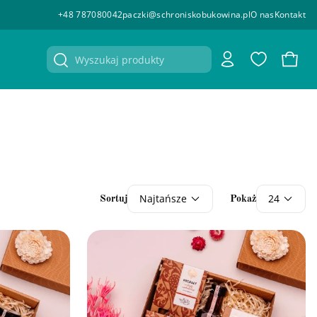
+48 787080042
paczki@schroniskobukowina.pl
O nas
Kontakt
Konto
Ulubione
Koszy
Najtańsze
24
Sortuj
Pokaż