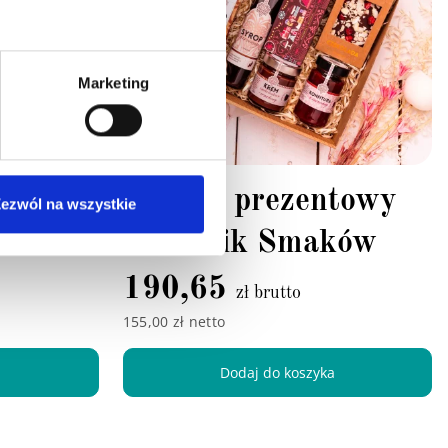
Marketing
towy
Zestaw prezentowy
ezwól na wszystkie
Notatnik Smaków
190,65
zł brutto
155,00 zł netto
a
Dodaj do koszyka