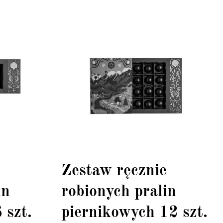
e
Zestaw ręcznie
in
robionych pralin
 szt.
piernikowych 12 szt.