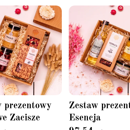
w prezentowy
Zestaw prezen
e Zacisze
Esencja