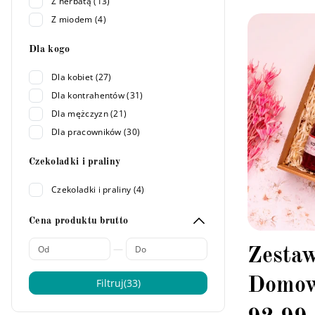
Z herbatą (13)
Z miodem (4)
Dla kogo
Dla kobiet (27)
Dla kontrahentów (31)
Dla mężczyzn (21)
Dla pracowników (30)
Czekoladki i praliny
Czekoladki i praliny (4)
Cena produktu brutto
—
Zesta
Domow
Filtruj
(33)