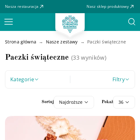
Nasza restauracja
Nasz sklep produktowy
Menu
Strona główna
Nasze zestawy
Paczki świąteczne
Paczki świąteczne
(33 wyników)
Kategorie
Filtry
Najdroższe
36
Sortuj
Pokaż