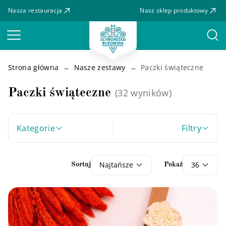
Nasza restauracja
Nasz sklep produktowy
Menu
Strona główna
Nasze zestawy
Paczki świąteczne
Paczki świąteczne
(32 wyników)
Kategorie
Filtry
Najtańsze
36
Sortuj
Pokaż