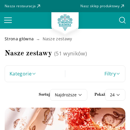
Nasza restauracja
Nasz sklep produktowy
Menu
Strona główna
Nasze zestawy
Nasze zestawy
(51 wyników)
Kategorie
Filtry
Najdroższe
24
Sortuj
Pokaż